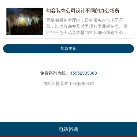
煲、汤煲等，铺地砖前做至少二十四小时的
闭水实验，到楼下看看有无漏水痕迹；地砖
句容装饰公司设计不同的办公场所
与墙砖通缝对齐，铺地砖的时候要保证砖面
宽敞的服务大厅内，设有服务台与电子屏
有一度左右的泄水坡度要朝向地漏。
幕，以供咨询并及时呈现各类课程信息。顶
部的三色天花装饰是
句容装饰公司
别出心裁
的设计，对话框的造型寓意思考，巧妙地掩
盖了顶部交错的管道，又丰富了色彩的层次
加载更多
感，亲切而浓郁的学习氛围将服务大厅层层
包围。
免费咨询热线：
15952933688
句容艺博装饰工程有限公司
电话咨询