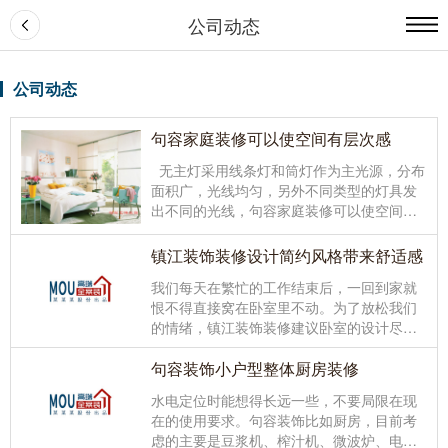
公司动态
公司动态
句容家庭装修可以使空间有层次感
无主灯采用线条灯和筒灯作为主光源，分布
面积广，光线均匀，另外不同类型的灯具发
出不同的光线，句容家庭装修可以使空间有
层次感，起到很好的装饰作用。不同装修风
格的室内特征是不同的，比如中式装修风格
镇江装饰装修设计简约风格带来舒适感
的室内特点就是看起来清新迷人，同时又有
我们每天在繁忙的工作结束后，一回到家就
一种非常优雅的感觉，大体上表现了传统文
恨不得直接窝在卧室里不动。为了放松我们
化的精髓。
的情绪，
镇江装饰
装修建议卧室的设计尽量
简单大方一点的就好，在风格的选择上也是
如此，选择现代美式、现代简约等轻松自在
句容装饰小户型整体厨房装修
的风格，让人感觉更为惬意。
水电定位时能想得长远一些，不要局限在现
在的使用要求。
句容装饰
比如厨房，目前考
虑的主要是豆浆机、榨汁机、微波炉、电饭