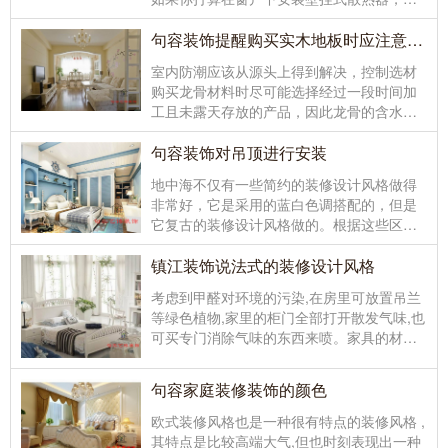
容家庭装修在设计时一定要考虑壁挂的宽
度。现代简...
句容装饰提醒购买实木地板时应注意其含水量
室内防潮应该从源头上得到解决，控制选材
购买龙骨材料时尽可能选择经过一段时间加
工且未露天存放的产品，因此龙骨的含水量
较低；购买实木地板时应注意其含水量，对
于复合...
句容装饰对吊顶进行安装
地中海不仅有一些简约的装修设计风格做得
非常好，它是采用的蓝白色调搭配的，但是
它复古的装修设计风格做的。根据这些区域
的功能选择优质的管道、线路、开关、辅料
以及一些...
镇江装饰说法式的装修设计风格
考虑到甲醛对环境的污染,在房里可放置吊兰
等绿色植物,家里的柜门全部打开散发气味,也
可买专门消除气味的东西来喷。家具的材质
以木质和藤制的为宜为了避免磕碰，那些
方...
句容家庭装修装饰的颜色
欧式装修风格也是一种很有特点的装修风格 ,
其特点是比较高端大气,但也时刻表现出一种